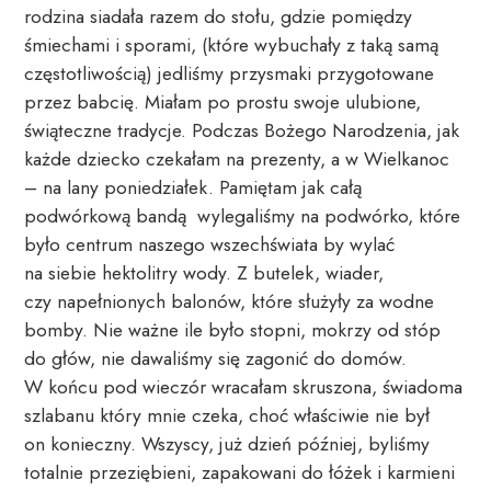
rodzina siadała razem do stołu, gdzie pomiędzy 
śmiechami i sporami, (które wybuchały z taką samą 
częstotliwością) jedliśmy przysmaki przygotowane 
przez babcię. Miałam po prostu swoje ulubione, 
świąteczne tradycje. Podczas Bożego Narodzenia, jak 
każde dziecko czekałam na prezenty, a w Wielkanoc 
– na lany poniedziałek. Pamiętam jak całą 
podwórkową bandą  wylegaliśmy na podwórko, które 
było centrum naszego wszechświata by wylać 
na siebie hektolitry wody. Z butelek, wiader, 
czy napełnionych balonów, które służyły za wodne 
bomby. Nie ważne ile było stopni, mokrzy od stóp 
do głów, nie dawaliśmy się zagonić do domów. 
W końcu pod wieczór wracałam skruszona, świadoma 
szlabanu który mnie czeka, choć właściwie nie był 
on konieczny. Wszyscy, już dzień później, byliśmy 
totalnie przeziębieni, zapakowani do łóżek i karmieni 