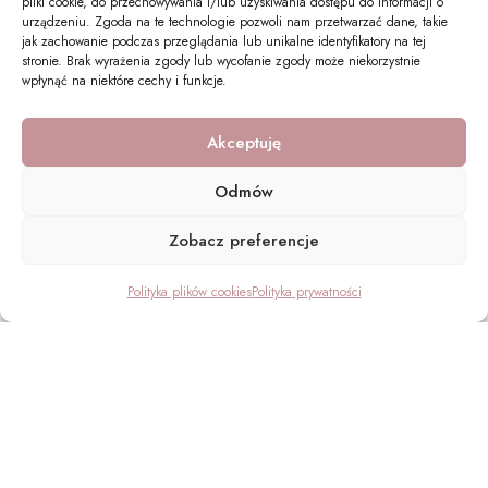
pliki cookie, do przechowywania i/lub uzyskiwania dostępu do informacji o
urządzeniu. Zgoda na te technologie pozwoli nam przetwarzać dane, takie
jak zachowanie podczas przeglądania lub unikalne identyfikatory na tej
stronie. Brak wyrażenia zgody lub wycofanie zgody może niekorzystnie
wpłynąć na niektóre cechy i funkcje.
Akceptuję
Odmów
Zobacz preferencje
Polityka plików cookies
Polityka prywatności