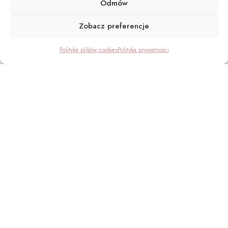
Odmów
Zobacz preferencje
Polityka plików cookies
Polityka prywatności
Regulamin
Polityka prywatności
Polityka cookies
PODCAST
INSTAGRAM
YOUTUBE
FACEBOOK